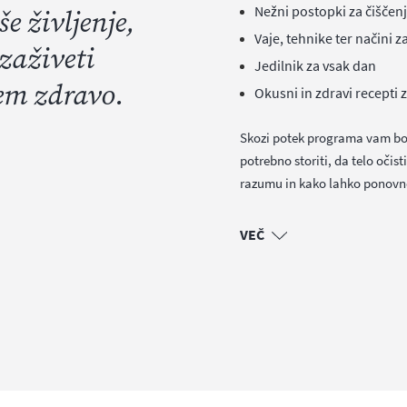
še življenje,
Nežni postopki za čiščenj
Vaje, tehnike ter načini z
 zaživeti
Jedilnik za vsak dan
em zdravo.
Okusni in zdravi recepti 
Skozi potek programa vam bom 
potrebno storiti, da telo očis
razumu in kako lahko ponovno
VEČ
loveka kot celote in vam pomaga vnesti več ravnovesja na nekaterih
lesa, jedilniki za vsak dan, zdravi, okusni ter preprosti recepti in n
adostna ter uravnotežena prehrana, zavedanje misli ter vztrajnost i