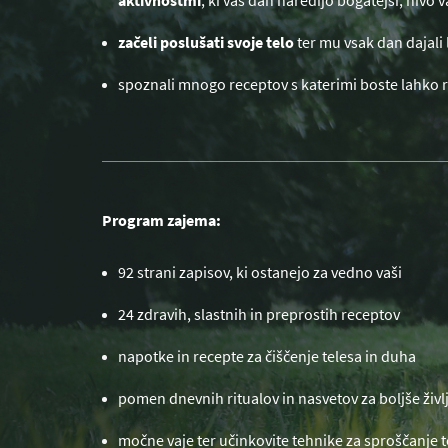
aktivnostmi
, ki vaš dan naredijo bogatejši, nivo v
začeli poslušati svoje telo
ter mu vsak dan dajali 
spoznali mnogo receptov s katerimi boste lahko ra
Program zajema:
92 strani zapisov, ki ostanejo za vedno vaši
24 zdravih, slastnih in preprostih receptov
napotke in recepte za čiščenje telesa in duha
pomen dnevnih ritualov in nasvetov za boljše živl
močne vaje ter učinkovite tehnike za sproščanje 