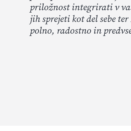
priložnost integrirati v va
jih sprejeti kot del sebe ter
polno, radostno in predvs
Štiri tedenski program je zasnovan s preučevanjem č
V programu so navedeni zdravi postopki za čiščenje te
in duha.
Vsakodnevni jutranji rituali, zdrava, kakovostna, z