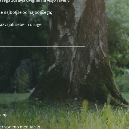
ašega zdravja dvignili na višjo raven;
le najboljše od najboljšega;
zvajali sebe in druge.
jenje
ter vodeno meditacijo