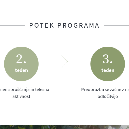
topoma vanj začnemo vnašati drobne spremembe. Kar lahko zase stor
 motivaciji. Lahko nam da več energije ter volje do življenja.
POTEK PROGRAMA
rmacij, ki jih je dobro vedeti, v kolikor želimo živeti zdravo ter ura
ašati v našo dnevno rutino. Program vsebuje veliko različnih opcij z
rosto pripraviti. Seveda pa je v programu tudi veliko nasvetov ter uč
2.
3.
 vaje, katerih izvajanje zelo priporočam.
teden
teden
o tistega tedna. Potem imate teden dni časa, da v svojem tempu pred
 eno uro.
Pogovori so vsekakor opcija, jih pa zelo toplo priporočam
en sproščanja in telesna
Preobrazba se začne z n
 po eno uro in v tem času predelava vse, kar vas morda moti, teži, z
aktivnost
odločitvijo
za program boste deležni jedilnika za vašo krvno skupino, ki po