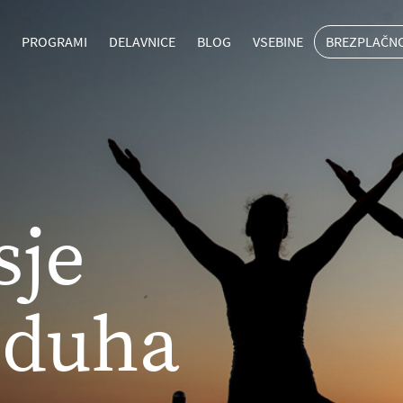
BREZPLAČN
A
PROGRAMI
DELAVNICE
BLOG
VSEBINE
sje
n duha