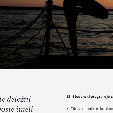
te deležni
Štiri tedenski program je 
boste imeli
Zdravi napotki in koristn