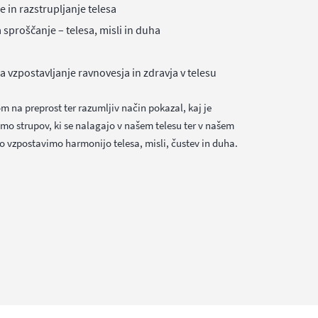
e in razstrupljanje telesa
a sproščanje – telesa, misli in duha
za vzpostavljanje ravnovesja in zdravja v telesu
na preprost ter razumljiv način pokazal, kaj je
timo strupov, ki se nalagajo v našem telesu ter v našem
 vzpostavimo harmonijo telesa, misli, čustev in duha.
 področjih vašega življenja.
apotki ter vaje in tehnike za sproščanje telesa, misli
n disciplina pri odločitvah nam lahko pomagajo, da