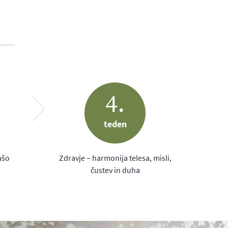
imo že zjutraj in čez dan, lahko ogromno
vnoteženo življenje. Pomaga nam izboljšati kvaliteto
a zdrav tedenski jedilnik, na koncu pa vedno
inkovitih tehnik za umirjanje uma ter telesa. Na
4.
teden
elate zapise ter za izvajanje vaj in tehnik, ki so
, saj je osebni pogovor morda še najbolj dodana
ašo
Zdravje – harmonija telesa, misli,
anima alkakoli drugega. Vsekakor pa se lahko
čustev in duha
leg receptov vsebuje še ogromno koristnih