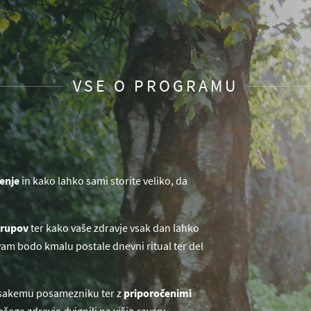
VSE O PROGRAMU
jenje
in kako lahko sami storite veliko, da
strupov
ter kako vaše zdravje vsak dan lahko
 vam bodo kmalu postale dnevni ritual ter del
i vsakemu posamezniku ter z
priporočenimi