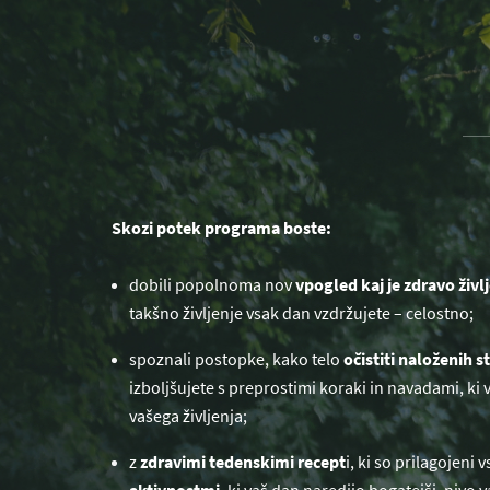
Skozi potek programa boste:
dobili popolnoma nov
vpogled kaj je zdravo živl
takšno življenje vsak dan vzdržujete – celostno;
spoznali postopke, kako telo
očistiti naloženih 
izboljšujete s preprostimi koraki in navadami, ki
vašega življenja;
z
zdravimi tedenskimi recept
i, ki so prilagojen