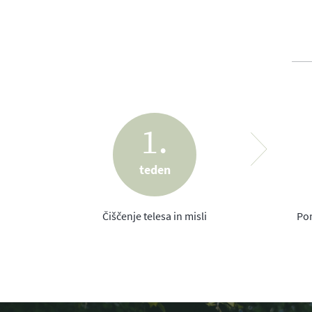
na življenje začnemo gledati bolj pozitivno in pos
pripomore k boljšemu počutju, storilnosti ter k večji
Program je sestavljen iz 4 delov in traja 4 tedne.
Kaj program vsebuje in kako poteka?
Program je sestavljen iz koristnih ter zanimivih info
življenja na vseh ravneh, v kolikor začnemo le-te vn
navajam še nekaj zdravih receptov, ki jih je res prep
1.
koncu prvega in tretjega tedna dodajam tudi jutranje
teden
Vsak teden vam torej pošljem nov dokument s tematik
podane. Vsake dva tedna se slišiva preko Zooma po
Čiščenje telesa in misli
Pom
vrednost programa. V 4-ih tednih se torej slišiva 2x
odločite tudi za opcijo brez pogovorov.
Seveda pa da ne pozabim na DARILO – ob odločitvi 
informacij za zdravo življenje.