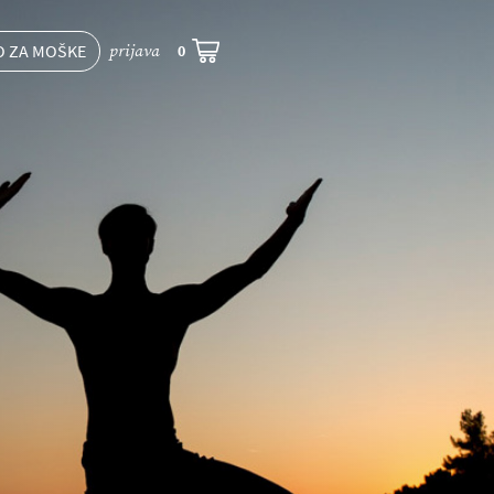
prijava
O ZA MOŠKE
0