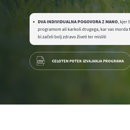
DVA INDIVIDUALNA POGOVORA Z MANO
, kjer
programom ali karkoli drugega, kar vas morda 
bi začeli bolj zdravo živeti ter misliti
CELOTEN POTEK IZVAJANJA PROGRAMA