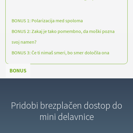
BONUS 1: Polarizacija med spoloma
BONUS 2: Zakaj je tako pomembno, da moški pozna
svoj namen?
BONUS 3: Če ti nimaš smeri, bo smer določila ona
BONUS
Pridobi brezplačen dostop do
mini delavnice