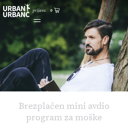
prijava
0
Brezplačen mini avdio
program za moške