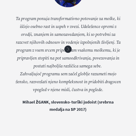
Ta program ponuja transformativno potovanje za moške, ki
iščejo osebno rast in uspeh v zvezi. Udeležence opremi z
orodji, znanjem in samozavedanjem, ki so potrebni za
razcvet njihovih odnosov in vodenje izpolnjenih življenj. Ta
program z vsem srcem priporočam vsakemu moškemu, ki je
pripravljen stopiti na pot samoodkrivanja, povezovanja in
postati najboljša različica samega sebe.
Zahvaljujoč programu sem začel globlje razumeti mojo
žensko, razvozlati njeno kompleksnost in pridobiti dragocen
vpogled v njene misli, čustva in poglede.
Mihael ŽGANK, slovensko-turški judoist (srebrna
medalja na SP 2017)