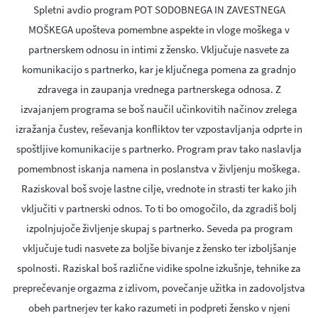
Spletni avdio program POT SODOBNEGA IN ZAVESTNEGA
MOŠKEGA upošteva pomembne aspekte in vloge moškega v
partnerskem odnosu in intimi z žensko. Vključuje nasvete za
komunikacijo s partnerko, kar je ključnega pomena za gradnjo
zdravega in zaupanja vrednega partnerskega odnosa. Z
izvajanjem programa se boš naučil učinkovitih načinov zrelega
izražanja čustev, reševanja konfliktov ter vzpostavljanja odprte in
spoštljive komunikacije s partnerko. Program prav tako naslavlja
pomembnost iskanja namena in poslanstva v življenju moškega.
Raziskoval boš svoje lastne cilje, vrednote in strasti ter kako jih
vključiti v partnerski odnos. To ti bo omogočilo, da zgradiš bolj
izpolnjujoče življenje skupaj s partnerko. Seveda pa program
vključuje tudi nasvete za boljše bivanje z žensko ter izboljšanje
spolnosti. Raziskal boš različne vidike spolne izkušnje, tehnike za
preprečevanje orgazma z izlivom, povečanje užitka in zadovoljstva
obeh partnerjev ter kako razumeti in podpreti žensko v njeni