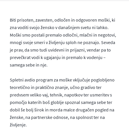
Biti prisoten, zavesten, odločen in odgovoren moški, ki
zna voditi svojo žensko v današnjem svetu ni lahko.
Moški smo postali premalo odločni, mlačni in negotovi,
mnogi svoje smeri v življenju sploh ne poznajo. Seveda
je prav, da smo tudi uvidevni in prijazni, vendar pa to
prevečkrat vodi k ugajanju in premalo k vodenju –
samega sebe in nje.
Spletni avdio program za moške vključuje poglobljeno
teoretično in praktično znanje, učno gradivo ter
predvsem veliko vaj, tehnik, napotkov ter usmeritev s
pomočjo katerih boš globlje spoznal samega sebe ter
dobil še bolj širok in morda malce drugačen pogled na
ženske, na partnerske odnose, na spolnost ter na
življenje.