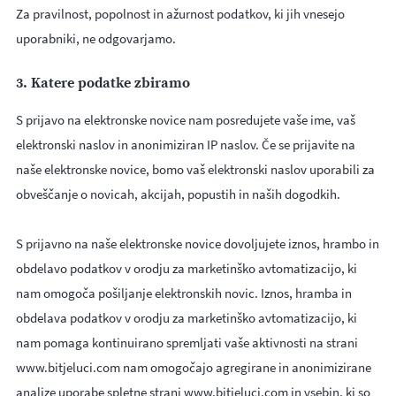
Za pravilnost, popolnost in ažurnost podatkov, ki jih vnesejo
uporabniki, ne odgovarjamo.
3. Katere podatke zbiramo
S prijavo na elektronske novice nam posredujete vaše ime, vaš
elektronski naslov in anonimiziran IP naslov. Če se prijavite na
naše elektronske novice, bomo vaš elektronski naslov uporabili za
obveščanje o novicah, akcijah, popustih in naših dogodkih.
S prijavno na naše elektronske novice dovoljujete iznos, hrambo in
obdelavo podatkov v orodju za marketinško avtomatizacijo, ki
nam omogoča pošiljanje elektronskih novic. Iznos, hramba in
obdelava podatkov v orodju za marketinško avtomatizacijo, ki
nam pomaga kontinuirano spremljati vaše aktivnosti na strani
www.bitjeluci.com nam omogočajo agregirane in anonimizirane
analize uporabe spletne strani www.bitjeluci.com in vsebin, ki so