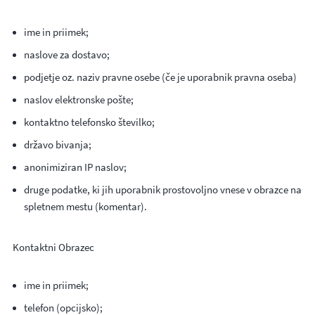
ime in priimek;
naslove za dostavo;
podjetje oz. naziv pravne osebe (če je uporabnik pravna oseba)
naslov elektronske pošte;
kontaktno telefonsko številko;
državo bivanja;
anonimiziran IP naslov;
druge podatke, ki jih uporabnik prostovoljno vnese v obrazce na
spletnem mestu (komentar).
Kontaktni Obrazec
ime in priimek;
telefon (opcijsko);