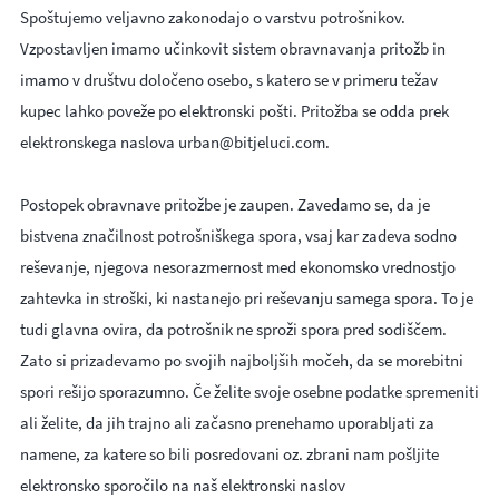
Spoštujemo veljavno zakonodajo o varstvu potrošnikov.
Vzpostavljen imamo učinkovit sistem obravnavanja pritožb in
imamo v društvu določeno osebo, s katero se v primeru težav
kupec lahko poveže po elektronski pošti. Pritožba se odda prek
elektronskega naslova urban@bitjeluci.com.
Postopek obravnave pritožbe je zaupen. Zavedamo se, da je
bistvena značilnost potrošniškega spora, vsaj kar zadeva sodno
reševanje, njegova nesorazmernost med ekonomsko vrednostjo
zahtevka in stroški, ki nastanejo pri reševanju samega spora. To je
tudi glavna ovira, da potrošnik ne sproži spora pred sodiščem.
Zato si prizadevamo po svojih najboljših močeh, da se morebitni
spori rešijo sporazumno. Če želite svoje osebne podatke spremeniti
ali želite, da jih trajno ali začasno prenehamo uporabljati za
namene, za katere so bili posredovani oz. zbrani nam pošljite
elektronsko sporočilo na naš elektronski naslov