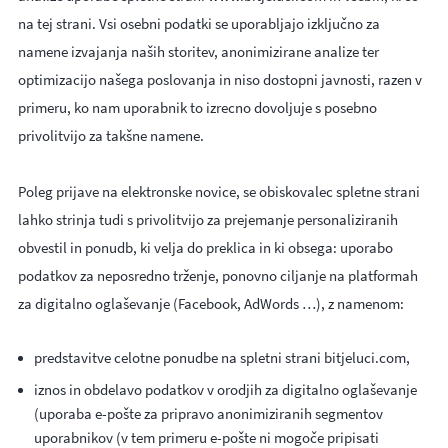
na tej strani. Vsi osebni podatki se uporabljajo izključno za
namene izvajanja naših storitev, anonimizirane analize ter
optimizacijo našega poslovanja in niso dostopni javnosti, razen v
primeru, ko nam uporabnik to izrecno dovoljuje s posebno
privolitvijo za takšne namene.
Poleg prijave na elektronske novice, se obiskovalec spletne strani
lahko strinja tudi s privolitvijo za prejemanje personaliziranih
obvestil in ponudb, ki velja do preklica in ki obsega: uporabo
podatkov za neposredno trženje, ponovno ciljanje na platformah
za digitalno oglaševanje (Facebook, AdWords …), z namenom:
predstavitve celotne ponudbe na spletni strani bitjeluci.com,
iznos in obdelavo podatkov v orodjih za digitalno oglaševanje
(uporaba e-pošte za pripravo anonimiziranih segmentov
uporabnikov (v tem primeru e-pošte ni mogoče pripisati