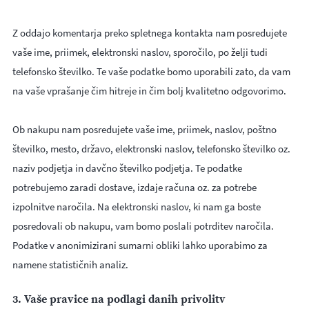
Z oddajo komentarja preko spletnega kontakta nam posredujete
vaše ime, priimek, elektronski naslov, sporočilo, po želji tudi
telefonsko številko. Te vaše podatke bomo uporabili zato, da vam
na vaše vprašanje čim hitreje in čim bolj kvalitetno odgovorimo.
Ob nakupu nam posredujete vaše ime, priimek, naslov, poštno
številko, mesto, državo, elektronski naslov, telefonsko številko oz.
naziv podjetja in davčno številko podjetja. Te podatke
potrebujemo zaradi dostave, izdaje računa oz. za potrebe
izpolnitve naročila. Na elektronski naslov, ki nam ga boste
posredovali ob nakupu, vam bomo poslali potrditev naročila.
Podatke v anonimizirani sumarni obliki lahko uporabimo za
namene statističnih analiz.
3. Vaše pravice na podlagi danih privolitv