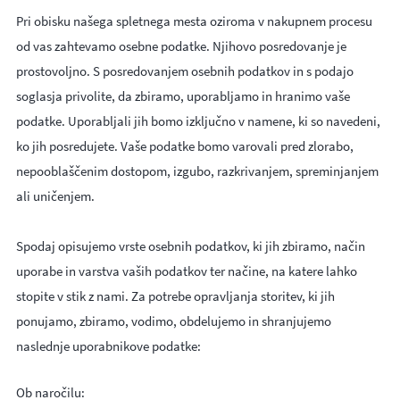
Pri obisku našega spletnega mesta oziroma v nakupnem procesu
od vas zahtevamo osebne podatke. Njihovo posredovanje je
prostovoljno. S posredovanjem osebnih podatkov in s podajo
soglasja privolite, da zbiramo, uporabljamo in hranimo vaše
podatke. Uporabljali jih bomo izključno v namene, ki so navedeni,
ko jih posredujete. Vaše podatke bomo varovali pred zlorabo,
nepooblaščenim dostopom, izgubo, razkrivanjem, spreminjanjem
ali uničenjem.
Spodaj opisujemo vrste osebnih podatkov, ki jih zbiramo, način
uporabe in varstva vaših podatkov ter načine, na katere lahko
stopite v stik z nami. Za potrebe opravljanja storitev, ki jih
ponujamo, zbiramo, vodimo, obdelujemo in shranjujemo
naslednje uporabnikove podatke:
Ob naročilu: