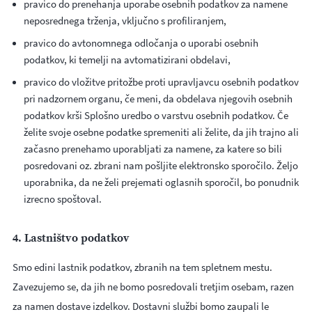
pravico do prenehanja uporabe osebnih podatkov za namene
neposrednega trženja, vključno s profiliranjem,
pravico do avtonomnega odločanja o uporabi osebnih
podatkov, ki temelji na avtomatizirani obdelavi,
pravico do vložitve pritožbe proti upravljavcu osebnih podatkov
pri nadzornem organu, če meni, da obdelava njegovih osebnih
podatkov krši Splošno uredbo o varstvu osebnih podatkov. Če
želite svoje osebne podatke spremeniti ali želite, da jih trajno ali
začasno prenehamo uporabljati za namene, za katere so bili
posredovani oz. zbrani nam pošljite elektronsko sporočilo. Željo
uporabnika, da ne želi prejemati oglasnih sporočil, bo ponudnik
izrecno spoštoval.
4. Lastništvo podatkov
Smo edini lastnik podatkov, zbranih na tem spletnem mestu.
Zavezujemo se, da jih ne bomo posredovali tretjim osebam, razen
za namen dostave izdelkov. Dostavni službi bomo zaupali le