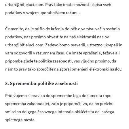
urban@bitjeluci.com. Prav tako imate možnost izbrisa vseh
podatkov v svojem uporabniškem računu.
Če menite, da je prišlo do kršenja določb o varstvu vaših osebnih
podatkov, nas prosimo obvestite na naš elektronski naslov
urban@bitjeluci.com. Zadevo bomo preverili, ustrezno ukrepali in
vam odgovorili v razumnem času. Če imate vprašanja, težave ali
pripombe glede te politike zasebnosti, vas vljudno prosimo, da
nam to prav tako sporočite na zgoraj omenjeni elektronski naslov.
8. Sprememba politike zasebnosti
Pridržujemo si pravico do spremembe tega dokumenta (npr.
sprememba zakonodaje), zato je priporočljivo, da po preteku
smiselno dolgega časovnega intervala obiščete ta del našega
spletnega mesta.