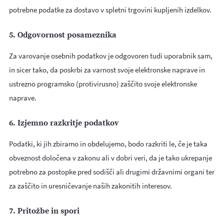
potrebne podatke za dostavo v spletni trgovini kupljenih izdelkov.
5. Odgovornost posameznika
Za varovanje osebnih podatkov je odgovoren tudi uporabnik sam,
in sicer tako, da poskrbi za varnost svoje elektronske naprave in
ustrezno programsko (protivirusno) zaščito svoje elektronske
naprave.
6. Izjemno razkritje podatkov
Podatki, ki jih zbiramo in obdelujemo, bodo razkriti le, če je taka
obveznost določena v zakonu ali v dobri veri, da je tako ukrepanje
potrebno za postopke pred sodišči ali drugimi državnimi organi ter
za zaščito in uresničevanje naših zakonitih interesov.
7. Pritožbe in spori