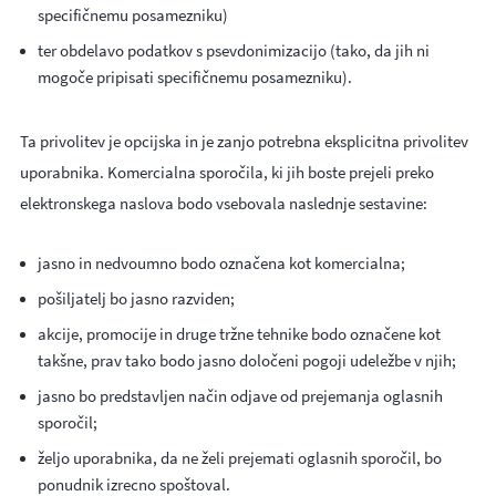
specifičnemu posamezniku)
ter obdelavo podatkov s psevdonimizacijo (tako, da jih ni
mogoče pripisati specifičnemu posamezniku).
Ta privolitev je opcijska in je zanjo potrebna eksplicitna privolitev
uporabnika. Komercialna sporočila, ki jih boste prejeli preko
elektronskega naslova bodo vsebovala naslednje sestavine:
jasno in nedvoumno bodo označena kot komercialna;
pošiljatelj bo jasno razviden;
akcije, promocije in druge tržne tehnike bodo označene kot
takšne, prav tako bodo jasno določeni pogoji udeležbe v njih;
jasno bo predstavljen način odjave od prejemanja oglasnih
sporočil;
željo uporabnika, da ne želi prejemati oglasnih sporočil, bo
ponudnik izrecno spoštoval.