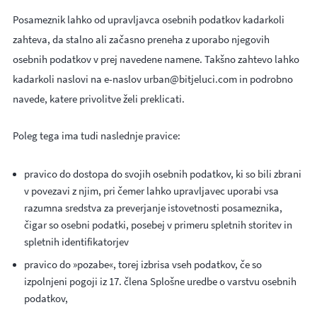
Posameznik lahko od upravljavca osebnih podatkov kadarkoli
zahteva, da stalno ali začasno preneha z uporabo njegovih
osebnih podatkov v prej navedene namene. Takšno zahtevo lahko
kadarkoli naslovi na e-naslov urban@bitjeluci.com in podrobno
navede, katere privolitve želi preklicati.
Poleg tega ima tudi naslednje pravice:
pravico do dostopa do svojih osebnih podatkov, ki so bili zbrani
v povezavi z njim, pri čemer lahko upravljavec uporabi vsa
razumna sredstva za preverjanje istovetnosti posameznika,
čigar so osebni podatki, posebej v primeru spletnih storitev in
spletnih identifikatorjev
pravico do »pozabe«, torej izbrisa vseh podatkov, če so
izpolnjeni pogoji iz 17. člena Splošne uredbe o varstvu osebnih
podatkov,