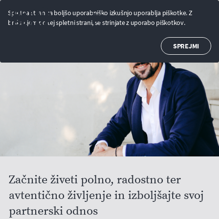
Spletna stran za boljšo uporabniško izkušnjo uporablja piškotke. Z
prijava
0
brskanjem po tej spletni strani, se strinjate z uporabo piškotkov.
SPREJMI
Začnite živeti polno, radostno ter
avtentično življenje in izboljšajte svoj
partnerski odnos