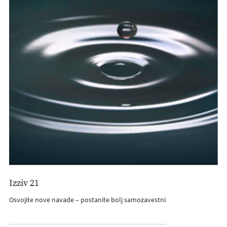
Izziv 21
Osvojite nove navade – postanite bolj samozavestni